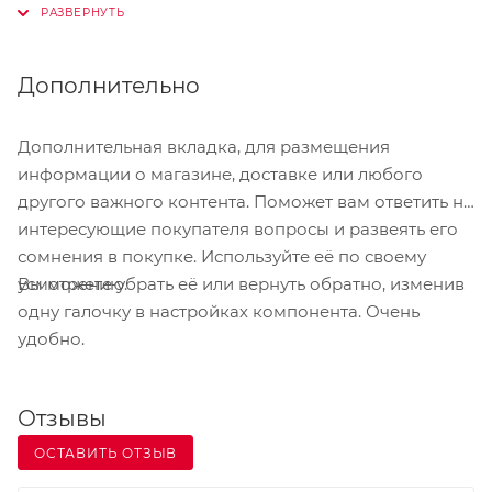
наряды и т.д.;
вести учет прихода/расхода и другие виды учета
запчастей, расходных материалов и устройств;
Дополнительно
возможность управлять работой автомобильного
салона, в приложении отражается поступление/
Дополнительная вкладка, для размещения
реализация автомобилей, их резерв, регистрация
информации о магазине, доставке или любого
клиентских, складских заказов на машины и т.д.;
другого важного контента. Поможет вам ответить на
интересующие покупателя вопросы и развеять его
вести финансовый учет (интегрировать систему
сомнения в покупке. Используйте её по своему
“Банк-Клиент” для произведения расчетов с
Вы можете убрать её или вернуть обратно, изменив
усмотрению.
клиентами);
одну галочку в настройках компонента. Очень
автоматизировать прочие операции, которые
удобно.
необходимы для сферы автомобильного бизнеса.
Отзывы
ОСТАВИТЬ ОТЗЫВ