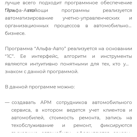
лучше всего подходит программное обеспечение
При помощи программы реализуется
“Альфа-Авто”.
автоматизирование учетно-управленческих и
организационных процессов в автомобильном
бизнесе.
Программа “Альфа-Авто” реализуется на основании
“1С”. Ее интерфейс, алгоритм и инструменты
являются интуитивно понятными для тех, кто уже
знаком с данной программой.
В данной программе можно:
создавать АРМ сотрудников автомобильного
сервиса, в котором ведется учет клиентов и
автомобилей, стоимость ремонта, запись на
техобслуживание и ремонт, фиксируются
въехавшие автомобили, оформляются заказы-