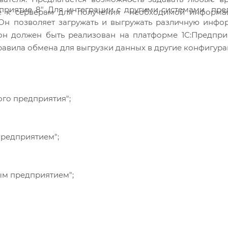
приятие 8". Для интеграции с другими системами пре
ние к серверам для получения необходимой информа
Он позволяет загружать и выгружать различную инфо
он должен быть реализован на платформе 1С:Предпри
вила обмена для выгрузки данных в другие конфигура
ого предприятия";
предприятием";
ым предприятием";