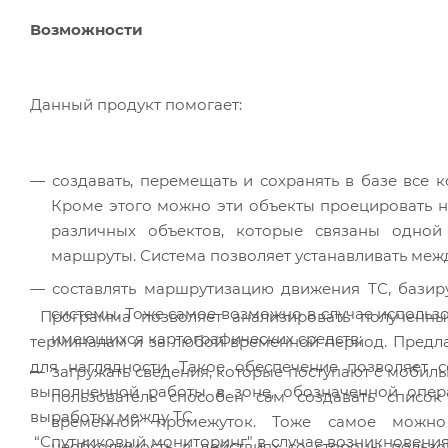
Возможности
Данный продукт помогает:
создавать, перемещать и сохранять в базе все 
Кроме этого можно эти объекты проецировать н
различных объектов, которые связаны одной
маршруты. Система позволяет устанавливать меж
составлять маршрутизацию движения ТС, базир
системы. Тоже самое возможно в случае использо
Программа позволяет анализировать полученн
имеющихся картографических средств;
терминалам и за любой временной период. Предлаг
для наглядности. Такое обеспечение позволяет с
загружать сведения, которые поступают с мобил
выполненной работы в зоне, обозначенной опера
пользователь способен сам создавать списо
выработку между ТС.
временной промежуток. Тоже самое можно 
“Спутниковый мониторинг" в случае возникновения 
необходимость в действиях со стороны пользо