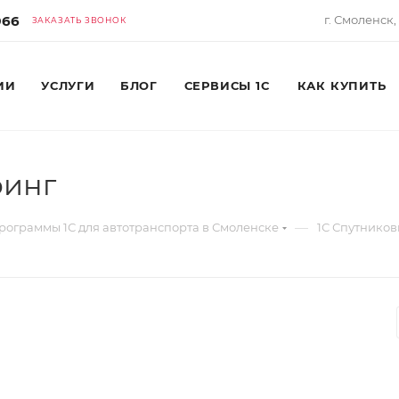
966
г. Смоленск,
ЗАКАЗАТЬ ЗВОНОК
ИИ
УСЛУГИ
БЛОГ
СЕРВИСЫ 1С
КАК КУПИТЬ
ринг
—
рограммы 1С для автотранспорта в Смоленске
1С Спутнико