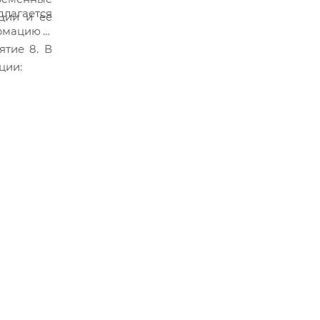
длагается
ции и ее
рмацию в
ятие 8. В
ции: