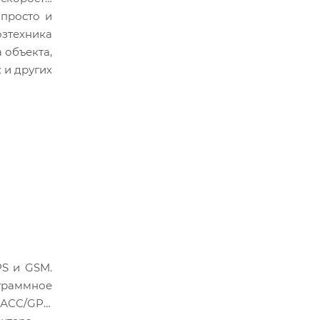
 просто и
зтехника
 объекта,
 и других
PS и GSM.
граммное
НАСС/GPS.