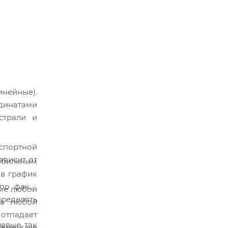
инейные).
рдинатами
страли и
спортной
ависит от
обильным
 в график
 по факту
име любой
ределять
за любой
отпадает
евые, так
ременные