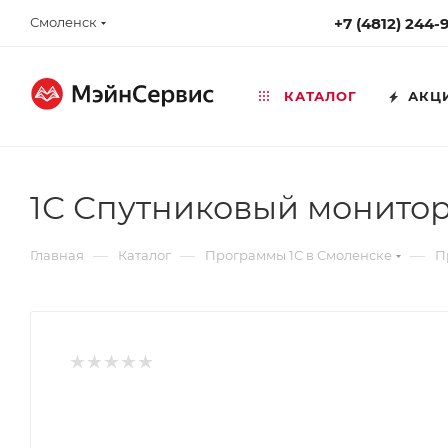
Смоленск
+7 (4812) 244-
КАТАЛОГ
АКЦ
1С Спутниковый монито
—
—
—
Главная
Каталог
Программы 1С в Смоленске
П