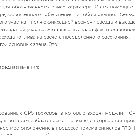
адач обозначенного ранее характера. С его помощью
едоставленного объяснения и обоснования. Сельхо
го участка - поля с фиксацией времени заезда и выезда
й задачей участка. Это также выявляет факты остановок
хода топлива из расчета преодоленного расстояния.
ри основных звена. Это:
предназначения;
рованных GPS-трекеров, в которые входят модули - G
, в котором заблаговременно имеется серверное про
нное местоположение в процессе приема сигналов ГЛО