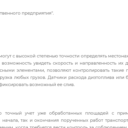
ственного предприятия".
огут с высокой степенью точности определять местон
 возможность увидеть скорость и направленность их 
сными элементами, позволяют контролировать такие 
рузка любых грузов. Датчики расхода дизтоплива или 
фиксировать возможный ее слив.
о точный учет уже обработанных площадей с при
 начала, так и окончания порученных работ транспор
еним, когда требуется вести контроль за соблюдением