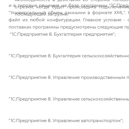
и в типовые решения на базе программы "1С:Пред
отрезки, когда будет происходить подключе
"Универсальный обмен данными в формате XML". 
последующей загрузки.
файл из любой конфигурации. Главное условие - 
поставках программы предусмотрены следующие пра
"1С:Предприятие 8. Бухгалтерия предприятия";
"1С:Предприятие 8. Бухгалтерия сельскохозяйственн
"1С:Предприятие 8. Управление производственным 
"1С:Предприятие 8. Управление сельскохозяйственн
"1С:Предприятие 8. Управление автотранспортом";