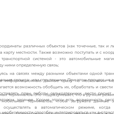
координаты различных объектов (как точечные, так и л
а карту местности. Также возможно поступать и с коо
 транспортной системой - это автомобильные маги
ду ними определенную связь;
уясь на связях между разными объектами одной тран
вания сельхоз- или спецтехники. При этом процесс не з
ые информационные данные сразу по нескольким м
ается возможность обобщить их, обработать и свести
оставлять план работы сельхозтехники, вести расчет
ьных терминалов. Это подразумевает, что в ручном реж
тором заранее. Кроме этого, есть возможность расп
к мобильных терминалов, чтобы загружать данные 
осуществлять в автоматическом режиме, когда 
необходимости способен интегрироваться как в отрасл
вателя. Предлагается возможность задавать любые в