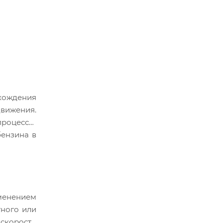
ахождения
движения.
процессы,
бензина в
менением
тного или
 скорости