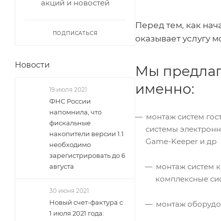
акций и новостей
Перед тем, как на
ПОДПИСАТЬСЯ
оказывает услугу 
Новости
Мы предлаг
именно:
19 июля 2021
ФНС России
напомнила, что
монтаж систем гос
фискальные
системы электронн
накопители версии 1.1
Game-Keeper и др
необходимо
зарегистрировать до 6
монтаж систем к
августа
комплексные сис
30 июня 2021
Новый счет-фактура с
монтаж оборудов
1 июля 2021 года: