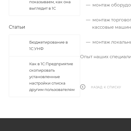
показываем, как она
монтаж оборудов
выглядит в 1С
монтаж торговог
Статьи
кассовые машины
монтаж локальны
Бюджетирование в
1С:УНФ
Опыт наших специали
Как в 1С:Предприятие
скопировать
установленные
настройки списка
НАЗАД К СПИСКУ
другим пользователям